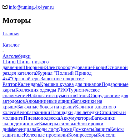
info@tuning.4x4yar.ru
Моторы
Главная
-
Каталог
-
Автолебедки
Шины
Шины низкого
давления
Шноркели
Электрооборудование
Якори
Основной
раздел каталога
Журнал "Полный Привод
4х4"
Органайзеры
Защитное покрытие
Раптор
Календарь
Крышки кузова для пикапов
Подарочные
карты
Коллекция одежды РИФ
Туристическое
снаряжение
Наборы инструментов
Пилы
Оборудование для
автодомов
Алюминиевые ящики
Багажники на
крышу
Багажные боксы на крышу
Калитки запасного
колеса
Велобагажники
Площадки для лебедки
Спойлеры и
молдинги
Пневмоподвеска
Аккумуляторы
Багажники
экспедиционные
Бамперы силовые
Блокировки
дифференциала
Боди лифт
Диски
Домкраты
Защита
Кейсы
защитные
Колесные проставки
Компрессоры
Консоли