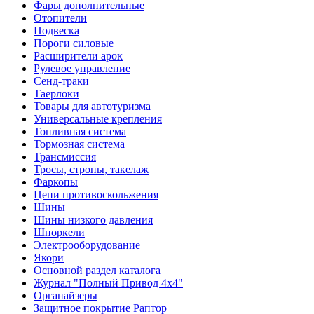
Фары дополнительные
Отопители
Подвеска
Пороги силовые
Расширители арок
Рулевое управление
Сенд-траки
Таерлоки
Товары для автотуризма
Универсальные крепления
Топливная система
Тормозная система
Трансмиссия
Тросы, стропы, такелаж
Фаркопы
Цепи противоскольжения
Шины
Шины низкого давления
Шноркели
Электрооборудование
Якори
Основной раздел каталога
Журнал "Полный Привод 4х4"
Органайзеры
Защитное покрытие Раптор