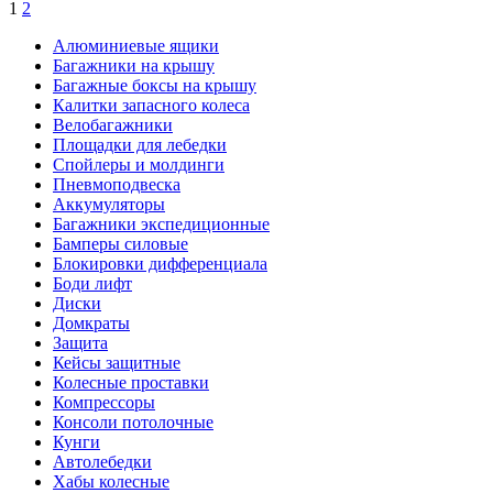
1
2
Алюминиевые ящики
Багажники на крышу
Багажные боксы на крышу
Калитки запасного колеса
Велобагажники
Площадки для лебедки
Спойлеры и молдинги
Пневмоподвеска
Аккумуляторы
Багажники экспедиционные
Бамперы силовые
Блокировки дифференциала
Боди лифт
Диски
Домкраты
Защита
Кейсы защитные
Колесные проставки
Компрессоры
Консоли потолочные
Кунги
Автолебедки
Хабы колесные