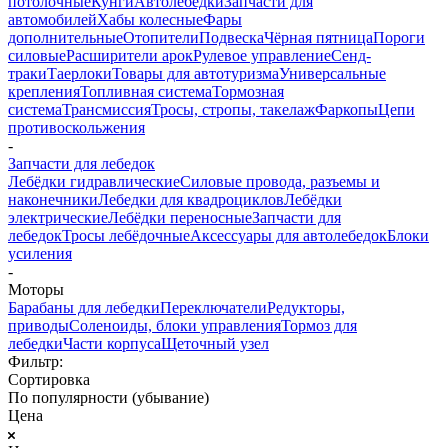
потолочные
Кунги
Автолебедки
Запчасти для
автомобилей
Хабы колесные
Фары
дополнительные
Отопители
Подвеска
Чёрная пятница
Пороги
силовые
Расширители арок
Рулевое управление
Сенд-
траки
Таерлоки
Товары для автотуризма
Универсальные
крепления
Топливная система
Тормозная
система
Трансмиссия
Тросы, стропы, такелаж
Фаркопы
Цепи
противоскольжения
-
Запчасти для лебедок
Лебёдки гидравлические
Силовые провода, разъемы и
наконечники
Лебедки для квадроциклов
Лебёдки
электрические
Лебёдки переносные
Запчасти для
лебедок
Тросы лебёдочные
Аксессуары для автолебедок
Блоки
усиления
-
Моторы
Барабаны для лебедки
Переключатели
Редукторы,
приводы
Соленоиды, блоки управления
Тормоз для
лебедки
Части корпуса
Щеточный узел
Фильтр:
Сортировка
По популярности (убывание)
Цена