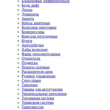
Блокировки дифференциала
Боди лифт
Диски
Домкраты
Защита
Кейсы защитные
Колесные проставки
Компрессоры
Консоли потолочные
Кунги
Автолебедки
Хабы колесные
Фары дополнительные
Отопители
Подвеска
Пороги силовые
Расширители арок
Рулевое управление
Сенд-траки
Таерлоки
Товары для автотуризма
Универсальные крепления
Топливная система
Тормозная система
Трансмиссия