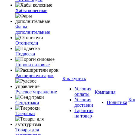
Хабы колесные
Фары
дополнительные
Отопители
Подвеска
Пороги силовые
Расширители арок
Как купить
Условия
Рулевое управление
Компания
оплаты
Условия
Ко
Политика
Сенд-траки
доставки
Гарантия
Таерлоки
на товар
Товары для