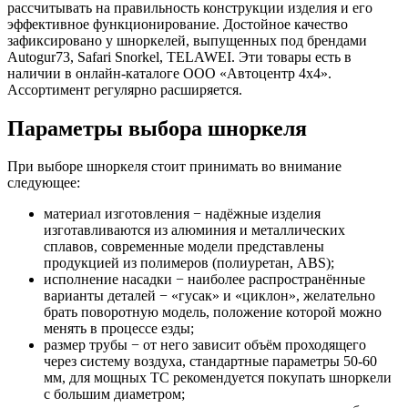
рассчитывать на правильность конструкции изделия и его
эффективное функционирование. Достойное качество
зафиксировано у шноркелей, выпущенных под брендами
Autogur73, Safari Snorkel, TELAWEI. Эти товары есть в
наличии в онлайн-каталоге ООО «Автоцентр 4х4».
Ассортимент регулярно расширяется.
Параметры выбора шноркеля
При выборе шноркеля стоит принимать во внимание
следующее:
материал изготовления − надёжные изделия
изготавливаются из алюминия и металлических
сплавов, современные модели представлены
продукцией из полимеров (полиуретан, ABS);
исполнение насадки − наиболее распространённые
варианты деталей − «гусак» и «циклон», желательно
брать поворотную модель, положение которой можно
менять в процессе езды;
размер трубы − от него зависит объём проходящего
через систему воздуха, стандартные параметры 50-60
мм, для мощных ТС рекомендуется покупать шноркели
с большим диаметром;