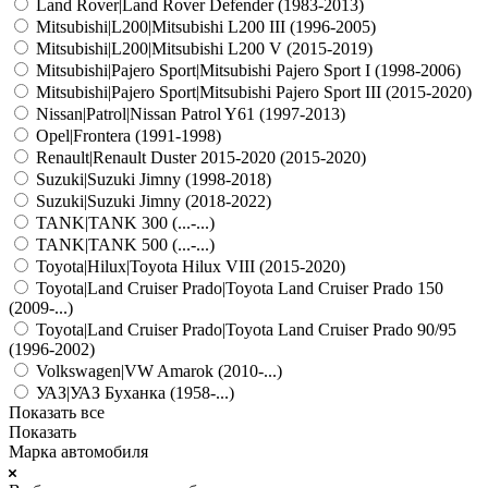
Land Rover|Land Rover Defender (1983-2013)
Mitsubishi|L200|Mitsubishi L200 III (1996-2005)
Mitsubishi|L200|Mitsubishi L200 V (2015-2019)
Mitsubishi|Pajero Sport|Mitsubishi Pajero Sport I (1998-2006)
Mitsubishi|Pajero Sport|Mitsubishi Pajero Sport III (2015-2020)
Nissan|Patrol|Nissan Patrol Y61 (1997-2013)
Opel|Frontera (1991-1998)
Renault|Renault Duster 2015-2020 (2015-2020)
Suzuki|Suzuki Jimny (1998-2018)
Suzuki|Suzuki Jimny (2018-2022)
TANK|TANK 300 (...-...)
TANK|TANK 500 (...-...)
Toyota|Hilux|Toyota Hilux VIII (2015-2020)
Toyota|Land Cruiser Prado|Toyota Land Cruiser Prado 150
(2009-...)
Toyota|Land Cruiser Prado|Toyota Land Cruiser Prado 90/95
(1996-2002)
Volkswagen|VW Amarok (2010-...)
УАЗ|УАЗ Буханка (1958-...)
Показать все
Показать
Марка автомобиля