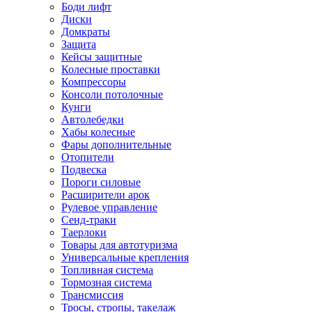
Боди лифт
Диски
Домкраты
Защита
Кейсы защитные
Колесные проставки
Компрессоры
Консоли потолочные
Кунги
Автолебедки
Хабы колесные
Фары дополнительные
Отопители
Подвеска
Пороги силовые
Расширители арок
Рулевое управление
Сенд-траки
Таерлоки
Товары для автотуризма
Универсальные крепления
Топливная система
Тормозная система
Трансмиссия
Тросы, стропы, такелаж