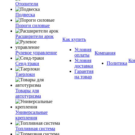
Отопители
Подвеска
Пороги силовые
Расширители арок
Как купить
Условия
Рулевое управление
Компания
оплаты
Условия
Ко
Политика
Сенд-траки
доставки
Гарантия
Таерлоки
на товар
Товары для
автотуризма
Универсальные
крепления
Топливная система