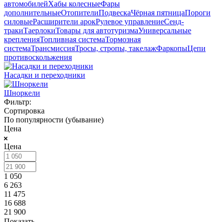
автомобилей
Хабы колесные
Фары
дополнительные
Отопители
Подвеска
Чёрная пятница
Пороги
силовые
Расширители арок
Рулевое управление
Сенд-
траки
Таерлоки
Товары для автотуризма
Универсальные
крепления
Топливная система
Тормозная
система
Трансмиссия
Тросы, стропы, такелаж
Фаркопы
Цепи
противоскольжения
Насадки и переходники
Шноркели
Фильтр:
Сортировка
По популярности (убывание)
Цена
Цена
1 050
6 263
11 475
16 688
21 900
Показать