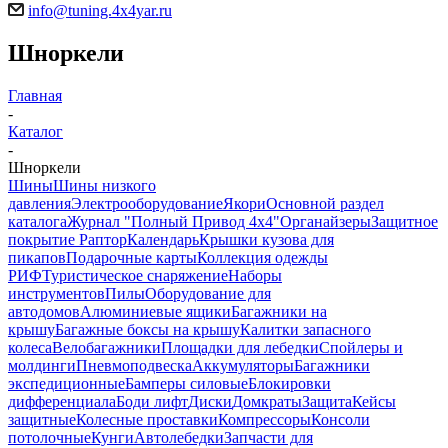
info@tuning.4x4yar.ru
Шноркели
Главная
-
Каталог
-
Шноркели
Шины
Шины низкого
давления
Электрооборудование
Якори
Основной раздел
каталога
Журнал "Полный Привод 4х4"
Органайзеры
Защитное
покрытие Раптор
Календарь
Крышки кузова для
пикапов
Подарочные карты
Коллекция одежды
РИФ
Туристическое снаряжение
Наборы
инструментов
Пилы
Оборудование для
автодомов
Алюминиевые ящики
Багажники на
крышу
Багажные боксы на крышу
Калитки запасного
колеса
Велобагажники
Площадки для лебедки
Спойлеры и
молдинги
Пневмоподвеска
Аккумуляторы
Багажники
экспедиционные
Бамперы силовые
Блокировки
дифференциала
Боди лифт
Диски
Домкраты
Защита
Кейсы
защитные
Колесные проставки
Компрессоры
Консоли
потолочные
Кунги
Автолебедки
Запчасти для