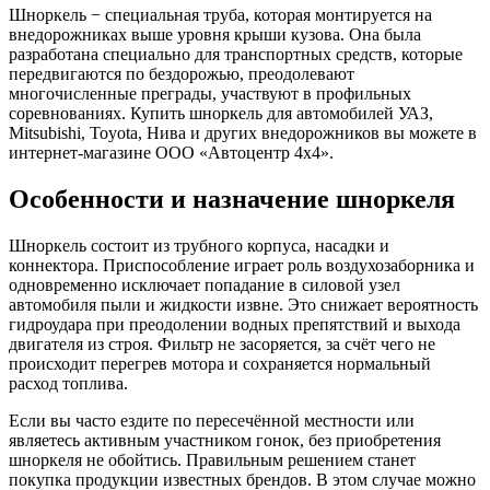
Шноркель − специальная труба, которая монтируется на
внедорожниках выше уровня крыши кузова. Она была
разработана специально для транспортных средств, которые
передвигаются по бездорожью, преодолевают
многочисленные преграды, участвуют в профильных
соревнованиях. Купить шноркель для автомобилей УАЗ,
Mitsubishi, Toyota, Нива и других внедорожников вы можете в
интернет-магазине ООО «Автоцентр 4х4».
Особенности и назначение шноркеля
Шноркель состоит из трубного корпуса, насадки и
коннектора. Приспособление играет роль воздухозаборника и
одновременно исключает попадание в силовой узел
автомобиля пыли и жидкости извне. Это снижает вероятность
гидроудара при преодолении водных препятствий и выхода
двигателя из строя. Фильтр не засоряется, за счёт чего не
происходит перегрев мотора и сохраняется нормальный
расход топлива.
Если вы часто ездите по пересечённой местности или
являетесь активным участником гонок, без приобретения
шноркеля не обойтись. Правильным решением станет
покупка продукции известных брендов. В этом случае можно