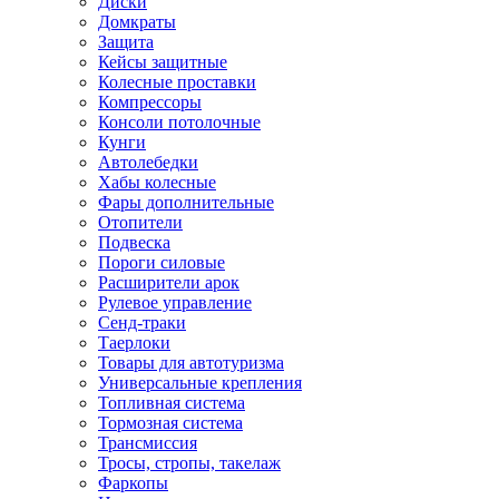
Диски
Домкраты
Защита
Кейсы защитные
Колесные проставки
Компрессоры
Консоли потолочные
Кунги
Автолебедки
Хабы колесные
Фары дополнительные
Отопители
Подвеска
Пороги силовые
Расширители арок
Рулевое управление
Сенд-траки
Таерлоки
Товары для автотуризма
Универсальные крепления
Топливная система
Тормозная система
Трансмиссия
Тросы, стропы, такелаж
Фаркопы