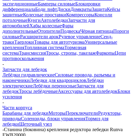
экспедиционные
Бамперы силовые
Блокировки
дифференциала
Боди лифт
Диски
Домкраты
Защита
Кейсы
защитные
Колесные проставки
Компрессоры
Консоли
потолочные
Кунги
Автолебедки
Запчасти для
автомобилей
Хабы колесные
Фары
дополнительные
Отопители
Подвеска
Чёрная пятница
Пороги
силовые
Расширители арок
Рулевое управление
Сенд-
траки
Таерлоки
Товары для автотуризма
Универсальные
крепления
Топливная система
Тормозная
система
Трансмиссия
Тросы, стропы, такелаж
Фаркопы
Цепи
противоскольжения
-
Запчасти для лебедок
Лебёдки гидравлические
Силовые провода, разъемы и
наконечники
Лебедки для квадроциклов
Лебёдки
электрические
Лебёдки переносные
Запчасти для
лебедок
Тросы лебёдочные
Аксессуары для автолебедок
Блоки
усиления
-
Части корпуса
Барабаны для лебедки
Моторы
Переключатели
Редукторы,
приводы
Соленоиды, блоки управления
Тормоз для
лебедки
Щеточный узел
-
Станина (боковина) крепления редуктора лебедки Runva
EWB20000