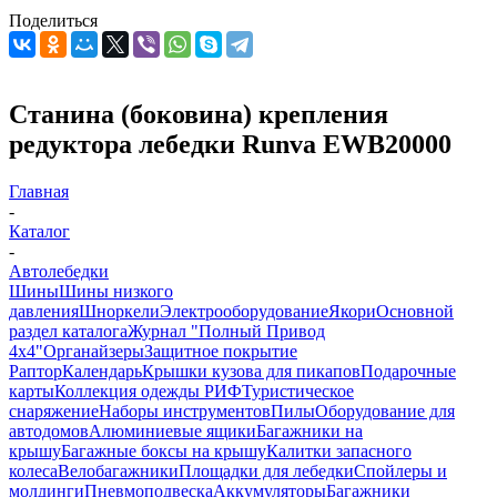
Поделиться
Станина (боковина) крепления
редуктора лебедки Runva EWB20000
Главная
-
Каталог
-
Автолебедки
Шины
Шины низкого
давления
Шноркели
Электрооборудование
Якори
Основной
раздел каталога
Журнал "Полный Привод
4х4"
Органайзеры
Защитное покрытие
Раптор
Календарь
Крышки кузова для пикапов
Подарочные
карты
Коллекция одежды РИФ
Туристическое
снаряжение
Наборы инструментов
Пилы
Оборудование для
автодомов
Алюминиевые ящики
Багажники на
крышу
Багажные боксы на крышу
Калитки запасного
колеса
Велобагажники
Площадки для лебедки
Спойлеры и
молдинги
Пневмоподвеска
Аккумуляторы
Багажники