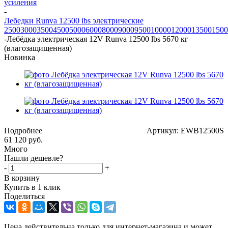
усиления
-
Лебедки Runva 12500 ibs электрические
2500
3000
3500
4500
5000
6000
8000
9000
9500
10000
12000
13500
1500
-
Лебёдка электрическая 12V Runva 12500 lbs 5670 кг
(влагозащищенная)
Новинка
Подробнее
Артикул: EWB12500S
61 120
руб.
Много
Нашли дешевле?
-
+
В корзину
Купить в 1 клик
Поделиться
Цена действительна только для интернет-магазина и может