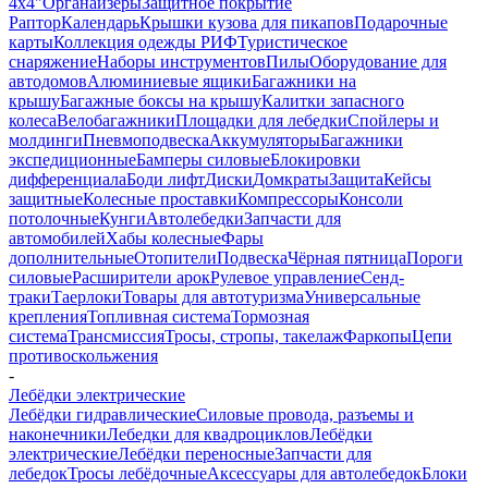
4х4"
Органайзеры
Защитное покрытие
Раптор
Календарь
Крышки кузова для пикапов
Подарочные
карты
Коллекция одежды РИФ
Туристическое
снаряжение
Наборы инструментов
Пилы
Оборудование для
автодомов
Алюминиевые ящики
Багажники на
крышу
Багажные боксы на крышу
Калитки запасного
колеса
Велобагажники
Площадки для лебедки
Спойлеры и
молдинги
Пневмоподвеска
Аккумуляторы
Багажники
экспедиционные
Бамперы силовые
Блокировки
дифференциала
Боди лифт
Диски
Домкраты
Защита
Кейсы
защитные
Колесные проставки
Компрессоры
Консоли
потолочные
Кунги
Автолебедки
Запчасти для
автомобилей
Хабы колесные
Фары
дополнительные
Отопители
Подвеска
Чёрная пятница
Пороги
силовые
Расширители арок
Рулевое управление
Сенд-
траки
Таерлоки
Товары для автотуризма
Универсальные
крепления
Топливная система
Тормозная
система
Трансмиссия
Тросы, стропы, такелаж
Фаркопы
Цепи
противоскольжения
-
Лебёдки электрические
Лебёдки гидравлические
Силовые провода, разъемы и
наконечники
Лебедки для квадроциклов
Лебёдки
электрические
Лебёдки переносные
Запчасти для
лебедок
Тросы лебёдочные
Аксессуары для автолебедок
Блоки