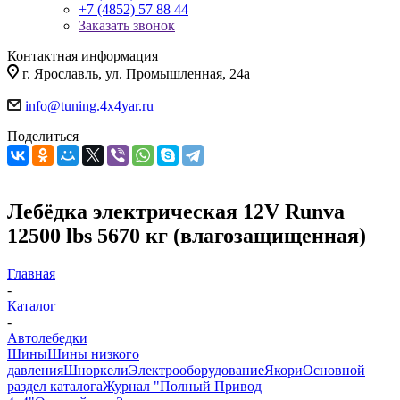
+7 (4852) 57 88 44
Заказать звонок
Контактная информация
г. Ярославль, ул. Промышленная, 24а
info@tuning.4x4yar.ru
Поделиться
Лебёдка электрическая 12V Runva
12500 lbs 5670 кг (влагозащищенная)
Главная
-
Каталог
-
Автолебедки
Шины
Шины низкого
давления
Шноркели
Электрооборудование
Якори
Основной
раздел каталога
Журнал "Полный Привод