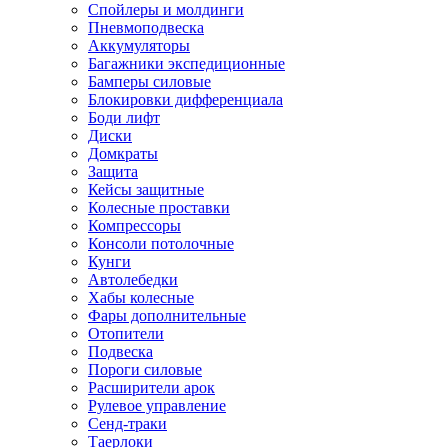
Спойлеры и молдинги
Пневмоподвеска
Аккумуляторы
Багажники экспедиционные
Бамперы силовые
Блокировки дифференциала
Боди лифт
Диски
Домкраты
Защита
Кейсы защитные
Колесные проставки
Компрессоры
Консоли потолочные
Кунги
Автолебедки
Хабы колесные
Фары дополнительные
Отопители
Подвеска
Пороги силовые
Расширители арок
Рулевое управление
Сенд-траки
Таерлоки