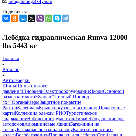
info@tuning.4x4yar.ru
Поделиться
Лебёдка гидравлическая Runva 12000
lbs 5443 кг
Главная
-
Каталог
-
Автолебедки
Шины
Шины низкого
давления
Шноркели
Электрооборудование
Якори
Основной
раздел каталога
Журнал "Полный Привод
4х4"
Органайзеры
Защитное покрытие
Раптор
Календарь
Крышки кузова для пикапов
Подарочные
карты
Коллекция одежды РИФ
Туристическое
снаряжение
Наборы инструментов
Пилы
Оборудование для
автодомов
Алюминиевые ящики
Багажники на
крышу
Багажные боксы на крышу
Калитки запасного
колеса
Велобагажники
Площадки для лебедки
Спойлеры и