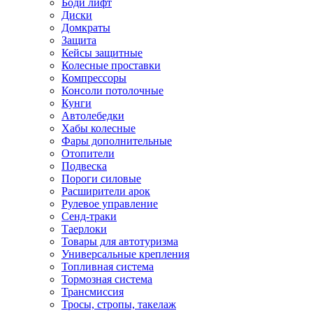
Боди лифт
Диски
Домкраты
Защита
Кейсы защитные
Колесные проставки
Компрессоры
Консоли потолочные
Кунги
Автолебедки
Хабы колесные
Фары дополнительные
Отопители
Подвеска
Пороги силовые
Расширители арок
Рулевое управление
Сенд-траки
Таерлоки
Товары для автотуризма
Универсальные крепления
Топливная система
Тормозная система
Трансмиссия
Тросы, стропы, такелаж