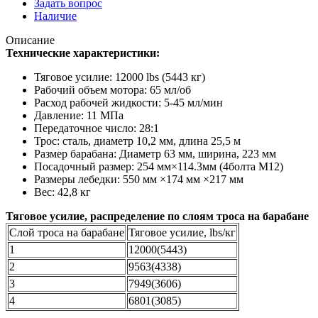
Задать вопрос
Наличие
Описание
Технические характеристики:
Тяговое усилие: 12000 lbs (5443 кг)
Рабочий объем мотора: 65 мл/об
Расход рабочей жидкости: 5-45 мл/мин
Давление: 11 MПа
Передаточное число: 28:1
Трос: сталь, диаметр 10,2 мм, длина 25,5 м
Размер барабана: Диаметр 63 мм, ширина, 223 мм
Посадочный размер: 254 мм×114.3мм (4болта M12)
Размеры лебедки: 550 мм ×174 мм ×217 мм
Вес: 42,8 кг
Тяговое усилие, распределение по слоям троса на барабане
Слой троса на барабане
Тяговое усилие, lbs/кг
1
12000(5443)
2
9563(4338)
3
7949(3606)
4
6801(3085)