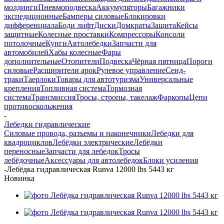
молдинги
Пневмоподвеска
Аккумуляторы
Багажники
экспедиционные
Бамперы силовые
Блокировки
дифференциала
Боди лифт
Диски
Домкраты
Защита
Кейсы
защитные
Колесные проставки
Компрессоры
Консоли
потолочные
Кунги
Автолебедки
Запчасти для
автомобилей
Хабы колесные
Фары
дополнительные
Отопители
Подвеска
Чёрная пятница
Пороги
силовые
Расширители арок
Рулевое управление
Сенд-
траки
Таерлоки
Товары для автотуризма
Универсальные
крепления
Топливная система
Тормозная
система
Трансмиссия
Тросы, стропы, такелаж
Фаркопы
Цепи
противоскольжения
-
Лебедки гидравлические
Силовые провода, разъемы и наконечники
Лебедки для
квадроциклов
Лебёдки электрические
Лебёдки
переносные
Запчасти для лебедок
Тросы
лебёдочные
Аксессуары для автолебедок
Блоки усиления
-
Лебёдка гидравлическая Runva 12000 lbs 5443 кг
Новинка