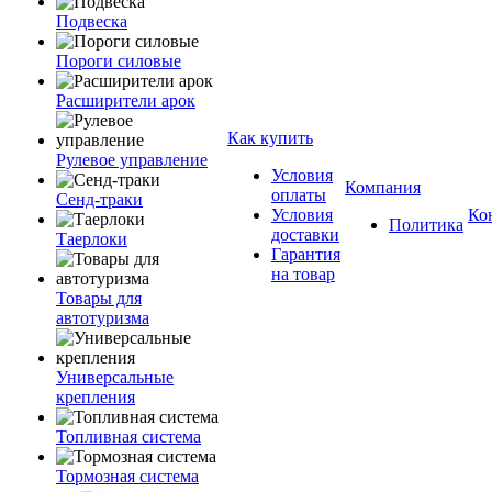
Подвеска
Пороги силовые
Расширители арок
Как купить
Рулевое управление
Условия
Компания
оплаты
Сенд-траки
Условия
Ко
Политика
доставки
Таерлоки
Гарантия
на товар
Товары для
автотуризма
Универсальные
крепления
Топливная система
Тормозная система