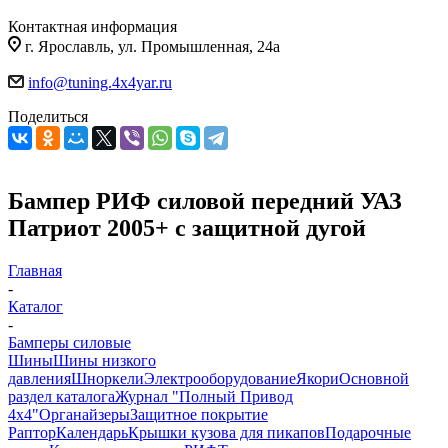
Контактная информация
г. Ярославль, ул. Промышленная, 24а
info@tuning.4x4yar.ru
Поделиться
Бампер РИФ силовой передний УАЗ
Патриот 2005+ с защитной дугой
Главная
-
Каталог
-
Бамперы силовые
Шины
Шины низкого
давления
Шноркели
Электрооборудование
Якори
Основной
раздел каталога
Журнал "Полный Привод
4х4"
Органайзеры
Защитное покрытие
Раптор
Календарь
Крышки кузова для пикапов
Подарочные