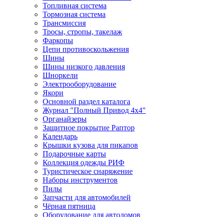
Топливная система
Тормозная система
Трансмиссия
Тросы, стропы, такелаж
Фаркопы
Цепи противоскольжения
Шины
Шины низкого давления
Шноркели
Электрооборудование
Якори
Основной раздел каталога
Журнал "Полный Привод 4х4"
Органайзеры
Защитное покрытие Раптор
Календарь
Крышки кузова для пикапов
Подарочные карты
Коллекция одежды РИФ
Туристическое снаряжение
Наборы инструментов
Пилы
Запчасти для автомобилей
Чёрная пятница
Оборудование для автодомов