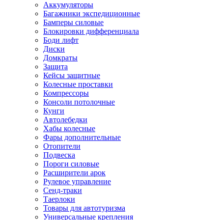
Аккумуляторы
Багажники экспедиционные
Бамперы силовые
Блокировки дифференциала
Боди лифт
Диски
Домкраты
Защита
Кейсы защитные
Колесные проставки
Компрессоры
Консоли потолочные
Кунги
Автолебедки
Хабы колесные
Фары дополнительные
Отопители
Подвеска
Пороги силовые
Расширители арок
Рулевое управление
Сенд-траки
Таерлоки
Товары для автотуризма
Универсальные крепления