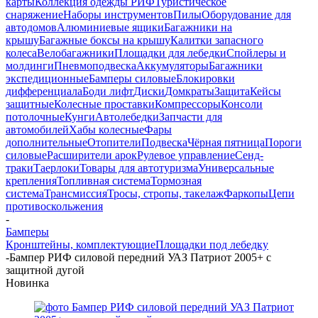
карты
Коллекция одежды РИФ
Туристическое
снаряжение
Наборы инструментов
Пилы
Оборудование для
автодомов
Алюминиевые ящики
Багажники на
крышу
Багажные боксы на крышу
Калитки запасного
колеса
Велобагажники
Площадки для лебедки
Спойлеры и
молдинги
Пневмоподвеска
Аккумуляторы
Багажники
экспедиционные
Бамперы силовые
Блокировки
дифференциала
Боди лифт
Диски
Домкраты
Защита
Кейсы
защитные
Колесные проставки
Компрессоры
Консоли
потолочные
Кунги
Автолебедки
Запчасти для
автомобилей
Хабы колесные
Фары
дополнительные
Отопители
Подвеска
Чёрная пятница
Пороги
силовые
Расширители арок
Рулевое управление
Сенд-
траки
Таерлоки
Товары для автотуризма
Универсальные
крепления
Топливная система
Тормозная
система
Трансмиссия
Тросы, стропы, такелаж
Фаркопы
Цепи
противоскольжения
-
Бамперы
Кронштейны, комплектующие
Площадки под лебедку
-
Бампер РИФ силовой передний УАЗ Патриот 2005+ с
защитной дугой
Новинка